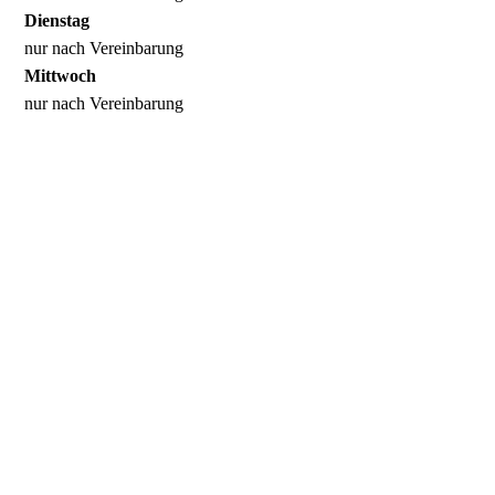
Dienstag
nur nach Vereinbarung
Mittwoch
nur nach Vereinbarung
Donnerstag
nur nach Vereinbarung
Freitag
nur nach Vereinbarung
Samstag
nur nach Vereinbarung